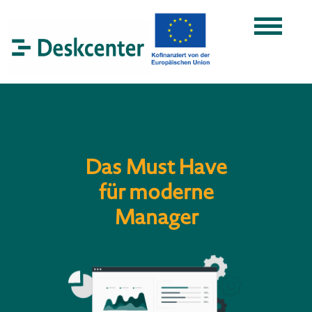
Das Must Have
für moderne
Manager