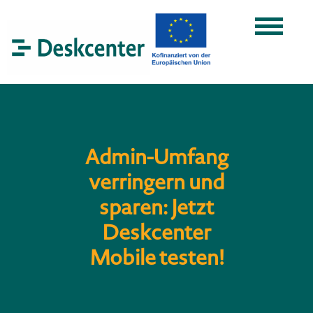
Admin-Umfang
verringern und
sparen: Jetzt
Deskcenter
Mobile testen!